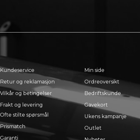
Kundeservice
Min side
Retur og reklamasjon
Ordreoversikt
Vilkår og betingelser
Bedriftskunde
Frakt og levering
Gavekort
Ofte stilte spørsmål
Ukens kampanje
Prismatch
Outlet
Garanti
Nyheter