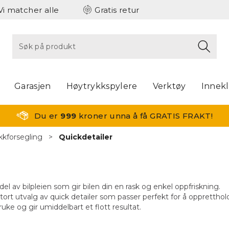
Vi matcher alle
Gratis retur
Garasjen
Høytrykkspylere
Verktøy
Innek
Du er
999
kroner unna å få GRATIS FRAKT!
kkforsegling
>
Quickdetailer
 del av bilpleien som gir bilen din en rask og enkel oppfriskning.
 stort utvalg av quick detailer som passer perfekt for å opprettho
ruke og gir umiddelbart et flott resultat.