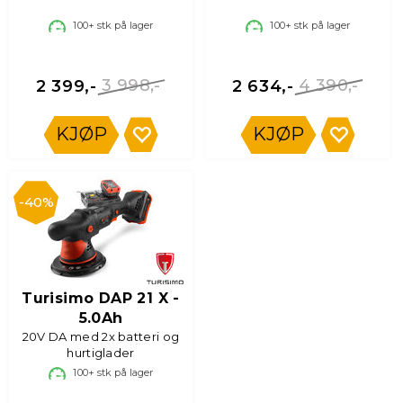
100+
stk på lager
100+
stk på lager
3 998,-
4 390,-
2 399,-
2 634,-
KJØP
KJØP
40%
Turisimo DAP 21 X -
5.0Ah
20V DA med 2x batteri og
hurtiglader
100+
stk på lager