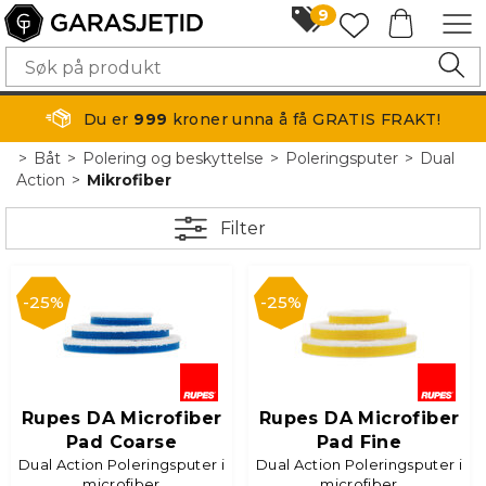
9
Du er
999
kroner unna å få GRATIS FRAKT!
>
Båt
>
Polering og beskyttelse
>
Poleringsputer
>
Dual
Action
>
Mikrofiber
Filter
25%
25%
Rupes DA Microfiber
Rupes DA Microfiber
Pad Coarse
Pad Fine
Dual Action Poleringsputer i
Dual Action Poleringsputer i
microfiber
microfiber