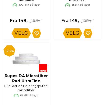
100+
stk på lager
65
stk på lager
199,-
199,-
Fra 149,-
Fra 149,-
VELG
VELG
25%
Rupes DA Microfiber
Pad UltraFine
Dual Action Poleringsputer i
microfiber
67
stk på lager