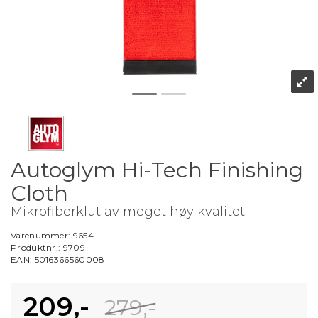
Autoglym Hi-Tech Finishing
Cloth
Mikrofiberklut av meget høy kvalitet
Varenummer:
9654
Produktnr.:
9709
EAN:
5016366560008
209,-
279,-