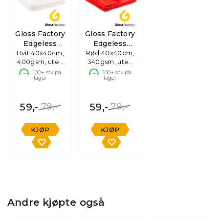
Gloss Factory
Gloss Factory
Edgeless
Edgeless
Mikrofiberklut
Hvit 40x40cm,
Mikrofiberklut
Rød 40x40cm,
400gsm, uten
340gsm, uten
søm
søm
100+
stk på
100+
stk på
lager
lager
59,-
79,-
59,-
79,-
KJØP
KJØP
Andre kjøpte også