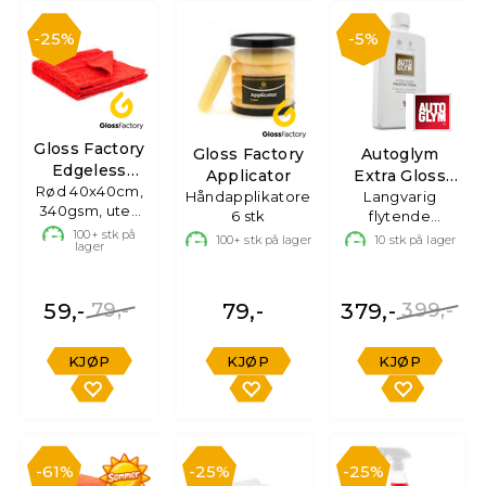
25%
5%
Gloss Factory
Gloss Factory
Autoglym
Edgeless
Applicator
Extra Gloss
Mikrofiberklut
Rød 40x40cm,
Håndapplikatorer,
Protection
Langvarig
340gsm, uten
6 stk
flytende
søm
100+
stk på
voksbeskyttelse
100+
stk på lager
10
stk på lager
lager
500ml
59,-
79,-
79,-
379,-
399,-
KJØP
KJØP
KJØP
61%
25%
25%