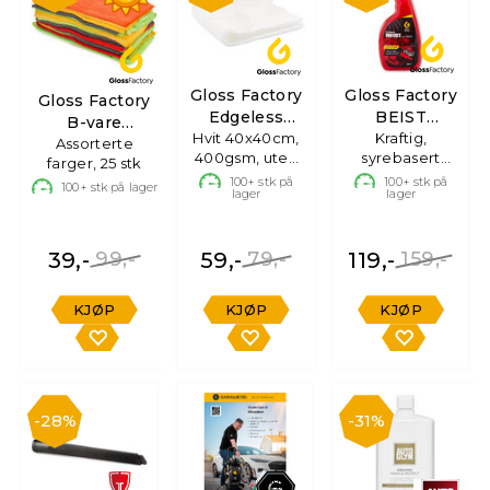
Gloss Factory
Gloss Factory
Gloss Factory
Edgeless
BEIST
B-vare
Mikrofiberklut
Hvit 40x40cm,
Felgrens
Kraftig,
Mikrofiberkluter
Assorterte
400gsm, uten
syrebasert
farger, 25 stk
søm
felgrens -
100+
stk på
100+
stk på
100+
stk på lager
lager
lager
750ml
39,-
99,-
59,-
79,-
119,-
159,-
KJØP
KJØP
KJØP
28%
31%