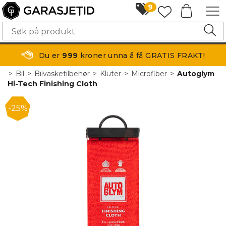
9
Du er
999
kroner unna å få GRATIS FRAKT!
>
Bil
>
Bilvasketilbehør
>
Kluter
>
Microfiber
>
Autoglym
Hi-Tech Finishing Cloth
25%