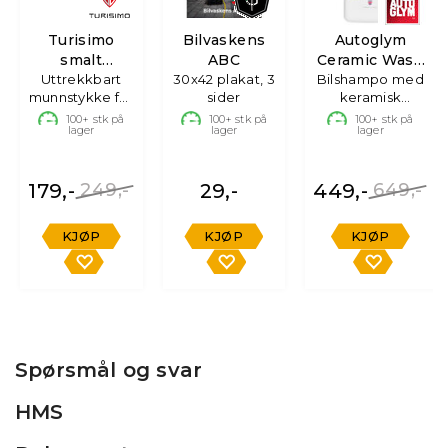
Turisimo
Bilvaskens
Autoglym
smalt
ABC
Ceramic Wash
munnstykke
Uttrekkbart
30x42 plakat, 3
Bilshampo med
& Protect
munnstykke for
sider
keramisk
Turisimo VAC
beskyttelse, 1L
100+
stk på
100+
stk på
100+
stk på
lager
lager
lager
179,-
249,-
29,-
449,-
649,-
KJØP
KJØP
KJØP
Spørsmål og svar
HMS