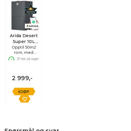
Arida Desert
Super 10L
Opptil 50m2
WiFi
rom, med
luftavfukter
HEPA-filter
37
stk på lager
2 999,-
KJØP
Spørsmål og svar