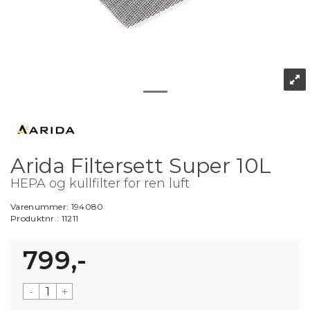
Arida Filtersett Super 10L
HEPA og kullfilter for ren luft
Varenummer:
194080
Produktnr.:
11211
799,-
-
+