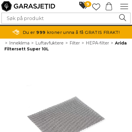
9
Du er
999
kroner unna å få GRATIS FRAKT!
>
Inneklima
>
Luftavfuktere
>
Filter
>
HEPA-filter
>
Arida
Filtersett Super 10L