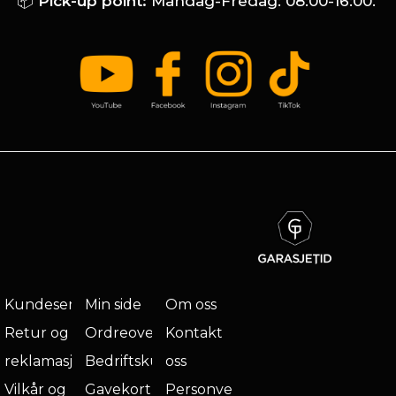
📦
Pick-up point:
Mandag-Fredag: 08:00-16:00.
Kundeservice
Min side
Om oss
Retur og
Ordreoversikt
Kontakt
reklamasjon
Bedriftskunde
oss
Vilkår og
Gavekort
Personvern