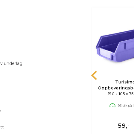
av underlag
 og
Turisimo
Turisim
Oppbevaringsboks med
Oppbevaringsb
r og
140 x 105 x 75 mm
Holder
190 x 105 x 
Holder
100+
stk på lager
93
stk på 
e
49,-
59,-
tt