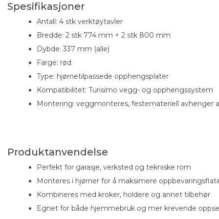
Spesifikasjoner
Antall: 4 stk verktøytavler
Bredde: 2 stk 774 mm + 2 stk 800 mm
Dybde: 337 mm (alle)
Farge: rød
Type: hjørnetilpassede opphengsplater
Kompatibilitet: Turisimo vegg- og opphengssystem
Montering: veggmonteres, festemateriell avhenger 
Turisimo Krok - Enkel
Turisimo Sprayboks-
75 x 6 mm
Flaskeholder
Produktanvendelse
Oppbevaring for bokse
flasker
Perfekt for garasje, verksted og tekniske rom
100+
stk på lager
32
stk på lager
Monteres i hjørner for å maksimere oppbevaringsflat
Kombineres med kroker, holdere og annet tilbehør
49,-
89,-
Egnet for både hjemmebruk og mer krevende oppse