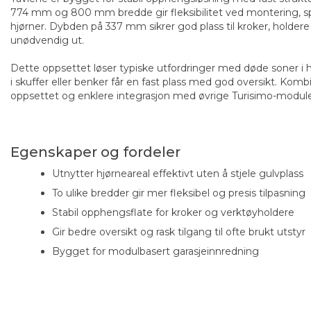
774 mm og 800 mm bredde gir fleksibilitet ved montering, s
hjørner. Dybden på 337 mm sikrer god plass til kroker, holdere 
unødvendig ut.
Dette oppsettet løser typiske utfordringer med døde soner i hj
i skuffer eller benker får en fast plass med god oversikt. Kombi
oppsettet og enklere integrasjon med øvrige Turisimo-module
Egenskaper og fordeler
Utnytter hjørneareal effektivt uten å stjele gulvplass
To ulike bredder gir mer fleksibel og presis tilpasning
Stabil opphengsflate for kroker og verktøyholdere
Gir bedre oversikt og rask tilgang til ofte brukt utstyr
Bygget for modulbasert garasjeinnredning