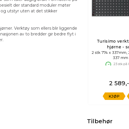
pesielt der standard moduler møter
og utstyr uten at det stikker
ørner. Verktøy som ellers blir liggende
nasjonen av to bredder gir bedre flyt i
r.
Turisimo verkt
hjørne - s
2 stk 774 x 337mm, 2 stk 800 x
337 mm
23
stk på 
2 589,
KJØP
Tilbehør