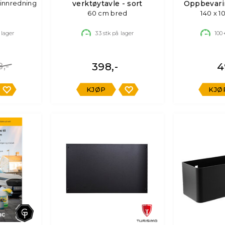
einnredning
verktøytavle - sort
Oppbevar
60 cm bred
140 x 1
H
 lager
33
stk på lager
100
,-
398,-
4
KJØP
KJØ