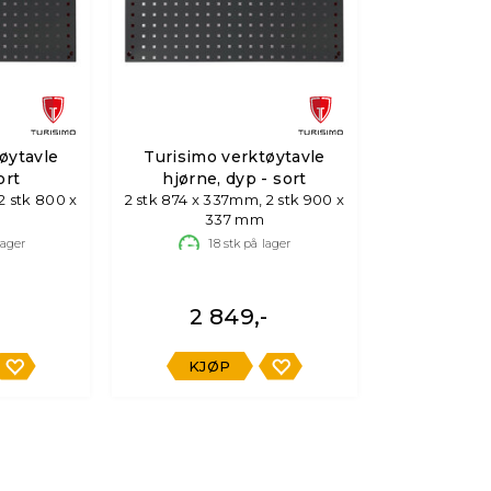
øytavle
Turisimo verktøytavle
ort
hjørne, dyp - sort
2 stk 874 x 337mm, 2 stk 900 x
337 mm
lager
18
stk på lager
-
2 849,-
KJØP