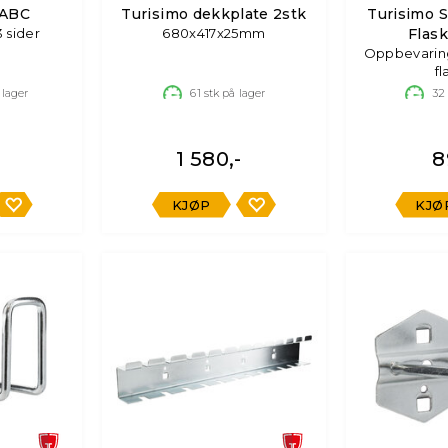
 ABC
Turisimo dekkplate 2stk
Turisimo 
3 sider
680x417x25mm
Flas
Oppbevaring
fl
 lager
61
stk på lager
32
1 580,-
8
KJØP
KJØ