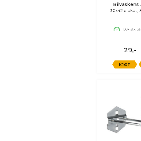
Bilvaskens
30x42 plakat, 
100+
stk på
29,-
KJØP