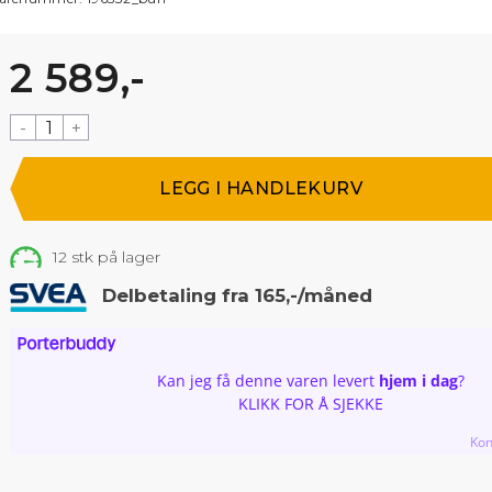
2 589,-
-
+
12
stk på lager
Delbetaling fra 165,-/måned
Kan jeg få denne varen levert
hjem i dag
?
KLIKK FOR Å SJEKKE
Kon