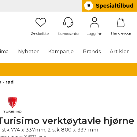
9
Handlevogn
Logg inn
lima
Nyheter
Kampanje
Brands
Artikler
 - rød
Turisimo verktøytavle hjørne 
2 stk 774 x 337mm, 2 stk 800 x 337 mm
arenummer:
196332_bun