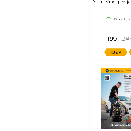
for Turisimo garasj
100+
stk på
199,-
398
KJØP