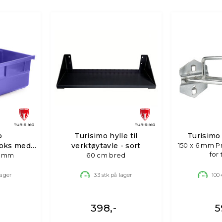
o
Turisimo hylle til
Turisimo
oks med
verktøytavle - sort
150 x 6 mm P
for
75 mm
60 cm bred
lager
33
stk på lager
100
398,-
5