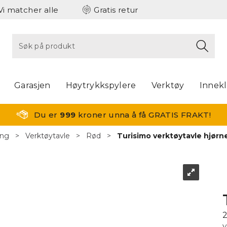
Vi matcher alle
Gratis retur
Garasjen
Høytrykkspylere
Verktøy
Innek
Du er
999
kroner unna å få GRATIS FRAKT!
ing
>
Verktøytavle
>
Rød
>
Turisimo verktøytavle hjørne
V