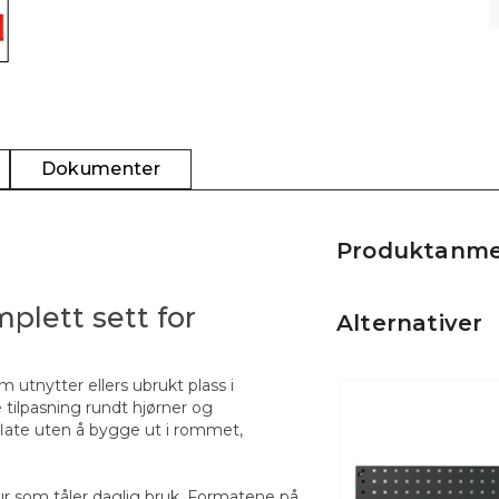
Dokumenter
Produktanme
plett sett for
Alternativer
 utnytter ellers ubrukt plass i
 tilpasning rundt hjørner og
late uten å bygge ut i rommet,
ur som tåler daglig bruk. Formatene på