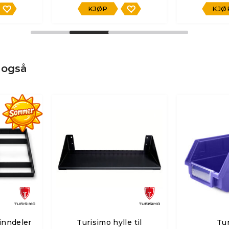
KJØP
KJØ
 også
inndeler
Turisimo hylle til
Tu