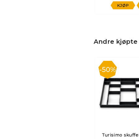
KJØP
KJØP
Andre kjøpte
50%
Turisimo skuffe