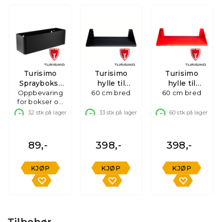
Turisimo
Turisimo
Turisimo
Sprayboks-
hylle til
hylle til
Oppbevaring
og
verktøytavle -
60 cm bred
verktøytavle -
60 cm bred
for bokser og
Flaskeholder
sort
rød
flasker
32
stk på lager
33
stk på lager
60
stk på lager
89,-
398,-
398,-
KJØP
KJØP
KJØP
Tilbehør