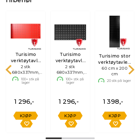
Turisimo
Turisimo
Turisimo stor
verktøytavle
verktøytavle
verktøytavle -
2 stk
rød
Sort
2 stk
60 cm x 200
sort
680x337mm,
680x337mm,
cm
Opphengsplate
Opphengsplate
100+
stk på
100+
stk på
20
stk på lager
lager
lager
1 296,-
1 296,-
1 398,-
KJØP
KJØP
KJØP