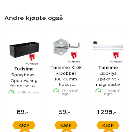
Andre kjøpte også
Turisimo Krok
Turisimo
Turisimo
- Dobbel
LED-lys
Sprayboks-
100 x 6 mm
3 pakning -
Oppbevaring
og
Robust
magnetiske
for bokser og
Flaskeholder
opphengskrok
flasker
100+
stk på
100+
stk på
32
stk på lager
lager
lager
89,-
59,-
1 298,-
KJØP
KJØP
KJØP