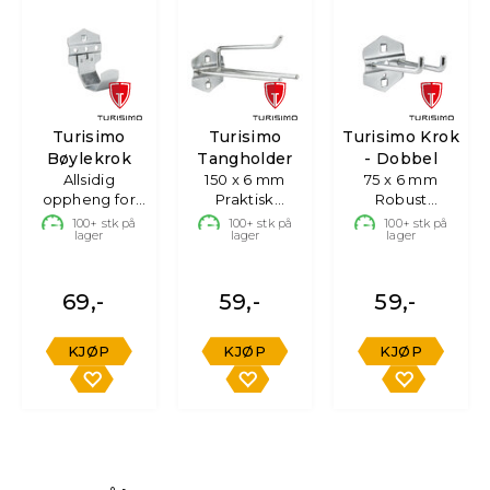
Turisimo
Turisimo
Turisimo Krok
Bøylekrok
Tangholder
- Dobbel
Allsidig
150 x 6 mm
75 x 6 mm
oppheng for
Praktisk
Robust
rør og utstyr
oppheng for
opphengskrok
100+
stk på
100+
stk på
100+
stk på
lager
lager
lager
tenger
69,-
59,-
59,-
KJØP
KJØP
KJØP