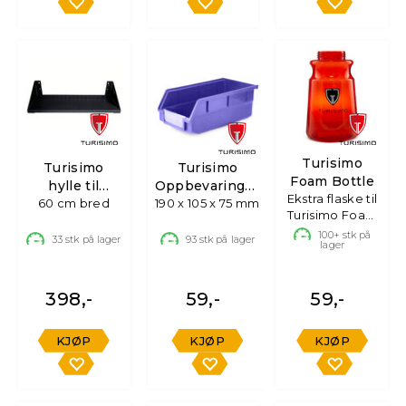
Turisimo
Turisimo
Turisimo
Foam Bottle
hylle til
Oppbevaringsboks
Ekstra flaske til
verktøytavle -
60 cm bred
190 x 105 x 75 mm
med Holder
Turisimo Foam
sort
Cannnon
100+
stk på
33
stk på lager
93
stk på lager
lager
398,-
59,-
59,-
KJØP
KJØP
KJØP