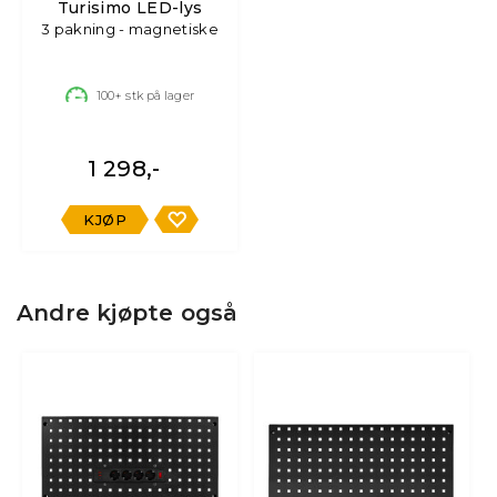
Turisimo LED-lys
3 pakning - magnetiske
100+
stk på lager
1 298,-
KJØP
Andre kjøpte også