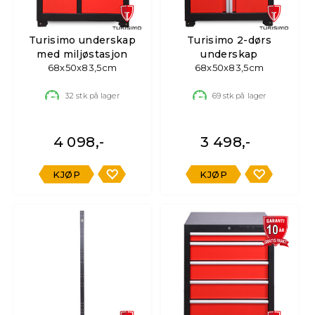
Turisimo underskap
Turisimo 2-dørs
med miljøstasjon
underskap
68x50x83,5cm
68x50x83,5cm
32
stk på lager
69
stk på lager
4 098,-
3 498,-
KJØP
KJØP