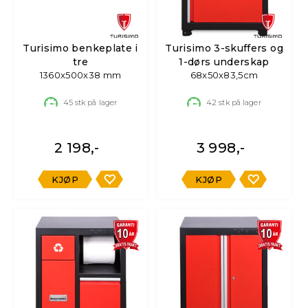
Turisimo benkeplate i
Turisimo 3-skuffers og
tre
1-dørs underskap
1360x500x38 mm
68x50x83,5cm
45
stk på lager
42
stk på lager
2 198,-
3 998,-
KJØP
KJØP