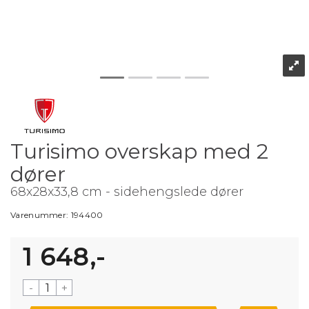
Turisimo overskap med 2
dører
68x28x33,8 cm - sidehengslede dører
Varenummer:
194400
1 648,-
-
+