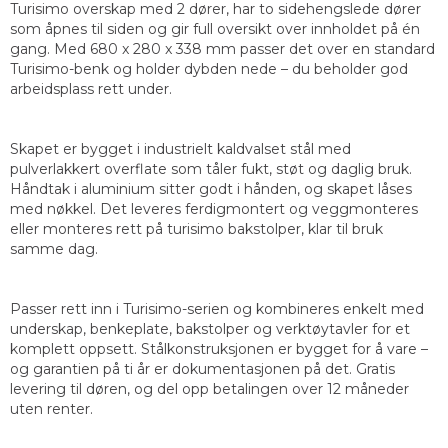
Turisimo overskap med 2 dører, har to sidehengslede dører
som åpnes til siden og gir full oversikt over innholdet på én
gang. Med 680 x 280 x 338 mm passer det over en standard
Turisimo-benk og holder dybden nede – du beholder god
arbeidsplass rett under.
Skapet er bygget i industrielt kaldvalset stål med
pulverlakkert overflate som tåler fukt, støt og daglig bruk.
Håndtak i aluminium sitter godt i hånden, og skapet låses
med nøkkel. Det leveres ferdigmontert og veggmonteres
eller monteres rett på turisimo bakstolper, klar til bruk
samme dag.
Passer rett inn i Turisimo-serien og kombineres enkelt med
underskap, benkeplate, bakstolper og verktøytavler for et
komplett oppsett. Stålkonstruksjonen er bygget for å vare –
og garantien på ti år er dokumentasjonen på det. Gratis
levering til døren, og del opp betalingen over 12 måneder
uten renter.