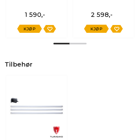
1 590,-
2 598,-
KJØP
KJØP
Tilbehør