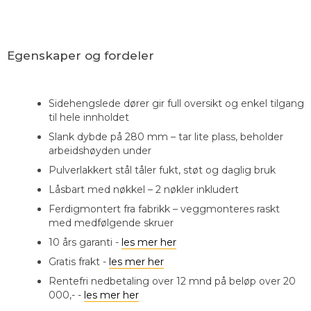
Egenskaper og fordeler
Sidehengslede dører gir full oversikt og enkel tilgang
til hele innholdet
Slank dybde på 280 mm – tar lite plass, beholder
arbeidshøyden under
Pulverlakkert stål tåler fukt, støt og daglig bruk
Låsbart med nøkkel – 2 nøkler inkludert
Ferdigmontert fra fabrikk – veggmonteres raskt
med medfølgende skruer
10 års garanti -
les mer her
Gratis frakt -
les mer her
Rentefri nedbetaling over 12 mnd på beløp over 20
000,- -
les mer her