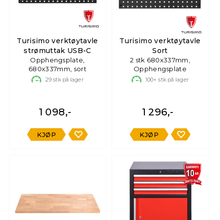
Turisimo verktøytavle
Turisimo verktøytavle
strømuttak USB-C
Sort
Opphengsplate,
2 stk 680x337mm,
680x337mm, sort
Opphengsplate
29
stk på lager
100+
stk på lager
1 098,-
1 296,-
KJØP
KJØP