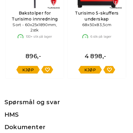
Bakstolper for
Turisimo 5-skuffers
Turisimo innredning
underskap
Sort - 60x25x1890mm,
68x50x83,5cm
2stk
100+
stk på lager
6
stk på lager
896,-
4 898,-
KJØP
KJØP
Spørsmål og svar
HMS
Dokumenter