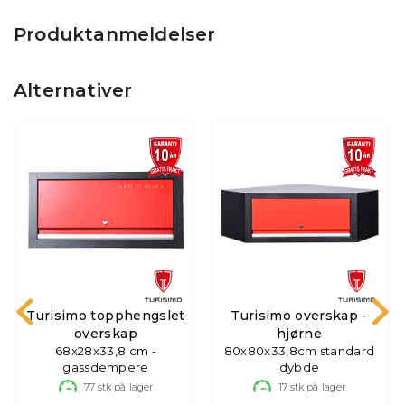
Produktanmeldelser
Alternativer
Turisimo topphengslet
Turisimo overskap -
overskap
hjørne
68x28x33,8 cm -
80x80x33,8cm standard
gassdempere
dybde
77
stk på lager
17
stk på lager