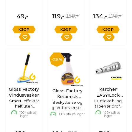
49,-
119,-
159,-
134,-
179,-
KJØP
KJØP
KJØP
25%
Gloss Factory
Kärcher
Gloss Factory
Vindusvasker
EASY!Lock
Keramisk
Smart, effektiv
Hurtigkobling
Quick
Sprayforsegling
Beskyttelse og
helt uten
tilbehør proff
hankobling
glansforsterker,
"streaks"
(hann)
100+
stk på
500ml
100+
stk på
100+
stk på lager
lager
lager