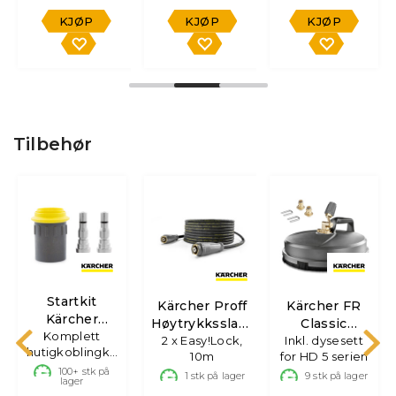
KJØP
KJØP
KJØP
Tilbehør
Startkit
Kärcher Proff
Kärcher FR
Kärcher
Høytrykksslange
Classic
EASY!Lock
Komplett
2 x Easy!Lock,
10m
Inkl. dysesett
Surface
hutigkoblingkit
Quick
10m
for HD 5 serien
Cleaner Proff
for Kärcher Pro
r
100+
stk på
1
stk på lager
9
stk på lager
lager