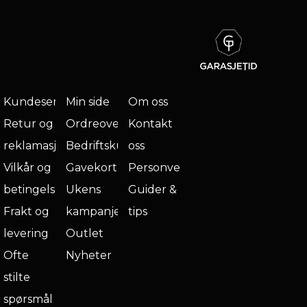
Kundeservice
Min side
Om oss
Retur og
Ordreoversikt
Kontakt
reklamasjon
Bedriftskunde
oss
Vilkår og
Gavekort
Personvern
betingelser
Ukens
Guider &
Frakt og
kampanje
tips
levering
Outlet
Ofte
Nyheter
stilte
spørsmål