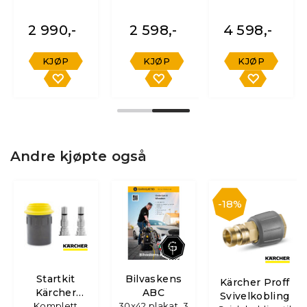
-
2 990,-
2 598,-
4 598,-
KJØP
KJØP
KJØP
Andre kjøpte også
18%
Startkit
Bilvaskens
Kärcher Proff
Kärcher
ABC
Svivelkobling
EASY!Lock
Komplett
30x42 plakat, 3