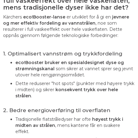
full vaskeeffekt over hele vaskeflaten,
mens tradisjonelle dyser ikke har det?
Kärchers
eco!Booster-lanse
er utviklet for å gi en
jevnere
og mer effektiv fordeling av vannstrålen
, noe som
resulterer i full vaskeeffekt over hele vaskeflaten. Dette
oppnås gjennom følgende teknologiske forbedringer:
1. Optimalisert vannstrøm og trykkfordeling
eco!Booster bruker en spesialdesignet dyse og
strømningskanal
som sikrer at vannet sprer seg jevnt
utover hele rengjøringsområdet.
Dette reduserer "hot spots" (punkter med høyere trykk
i midten) og sikrer
konsekvent trykk over hele
strålen
.
2. Bedre energioverføring til overflaten
Tradisjonelle flatstråledyser har ofte
høyest trykk i
midten av strålen
, mens kantene får en svakere
effekt.