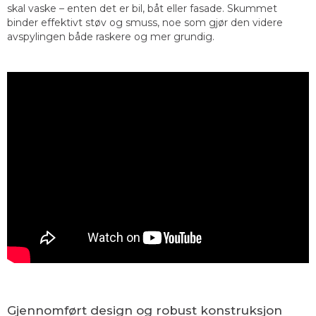
skal vaske – enten det er bil, båt eller fasade. Skummet
binder effektivt støv og smuss, noe som gjør den videre
avspylingen både raskere og mer grundig.
Gjennomført design og robust konstruksjon