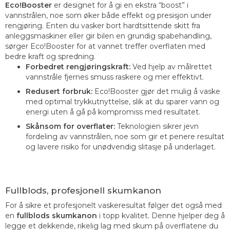
Eco!Booster
er designet for å gi en ekstra “boost” i
vannstrålen, noe som øker både effekt og presisjon under
rengjøring. Enten du vasker bort hardtsittende skitt fra
anleggsmaskiner eller gir bilen en grundig spabehandling,
sørger Eco!Booster for at vannet treffer overflaten med
bedre kraft og spredning.
Forbedret rengjøringskraft:
Ved hjelp av målrettet
vannstråle fjernes smuss raskere og mer effektivt.
Redusert forbruk:
Eco!Booster gjør det mulig å vaske
med optimal trykkutnyttelse, slik at du sparer vann og
energi uten å gå på kompromiss med resultatet.
Skånsom for overflater:
Teknologien sikrer jevn
fordeling av vannstrålen, noe som gir et penere resultat
og lavere risiko for unødvendig slitasje på underlaget.
Fullblods, profesjonell skumkanon
For å sikre et profesjonelt vaskeresultat følger det også med
en
fullblods skumkanon
i topp kvalitet. Denne hjelper deg å
legge et dekkende, rikelig lag med skum på overflatene du