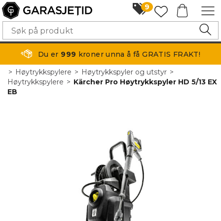
9
Du er
999
kroner unna å få GRATIS FRAKT!
>
Høytrykkspylere
>
Høytrykkspyler og utstyr
>
Høytrykkspylere
>
Kärcher Pro Høytrykkspyler HD 5/13 EX
EB