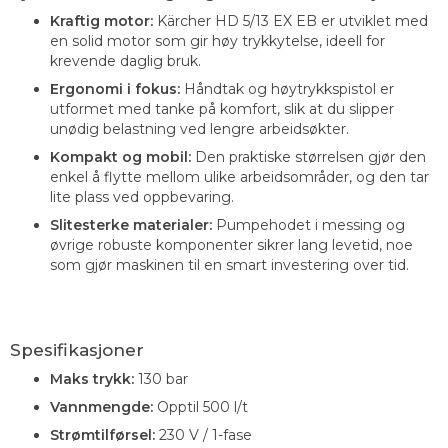
Kraftig motor:
Kärcher HD 5/13 EX EB er utviklet med
en solid motor som gir høy trykkytelse, ideell for
krevende daglig bruk.
Ergonomi i fokus:
Håndtak og høytrykkspistol er
utformet med tanke på komfort, slik at du slipper
unødig belastning ved lengre arbeidsøkter.
Kompakt og mobil:
Den praktiske størrelsen gjør den
enkel å flytte mellom ulike arbeidsområder, og den tar
lite plass ved oppbevaring.
Slitesterke materialer:
Pumpehodet i messing og
øvrige robuste komponenter sikrer lang levetid, noe
som gjør maskinen til en smart investering over tid.
Spesifikasjoner
Maks trykk:
130 bar
Vannmengde:
Opptil 500 l/t
Strømtilførsel:
230 V / 1-fase