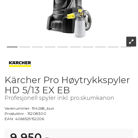
Kärcher Pro Høytrykkspyler
HD 5/13 EX EB
Profesjonell spyler inkl. pro.skumkanon
Varenummer:
194268_bun
Produktnr.:
15208300
EAN:
4066529152206
9 950,-