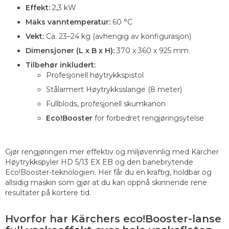
Effekt:
2,3 kW
Maks vanntemperatur:
60 °C
Vekt:
Ca. 23–24 kg (avhengig av konfigurasjon)
Dimensjoner (L x B x H):
370 x 360 x 925 mm
Tilbehør inkludert:
Profesjonell høytrykkspistol
Stålarmert Høytrykksslange (8 meter)
Fullblods, profesjonell skumkanon
Eco!Booster
for forbedret rengjøringsytelse
Gjør rengjøringen mer effektiv og miljøvennlig med Kärcher
Høytrykkspyler HD 5/13 EX EB og den banebrytende
Eco!Booster-teknologien. Her får du en kraftig, holdbar og
allsidig maskin som gjør at du kan oppnå skinnende rene
resultater på kortere tid.
Hvorfor har Kärchers eco!Booster-lanse