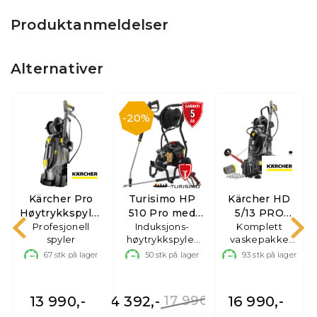
Produktanmeldelser
Alternativer
20%
Kärcher Pro
Turisimo HP
Kärcher HD
Høytrykkspyler
510 Pro med
5/13 PRO
HD 5/15 CX
Profesjonell
Induksjons-
tralle &
Complete
Komplett
t
spyler
høytrykkspyler
vaskepakke
trommel
15m slange
med mye
67
stk på lager
50
stk på lager
93
stk på lager
tilbehør
,-
13 990,-
14 392,-
17 990,-
16 990,-