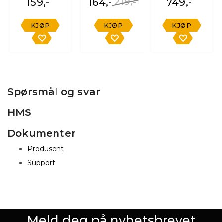
159,-
164,-
219,-
749,-
KJØP
KJØP
KJØP
Spørsmål og svar
HMS
Dokumenter
Produsent
Support
Meld deg på nyhetsbrevet