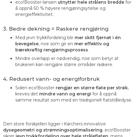
eco!Booster-lansen
utnytter hele strålens bredde
for
å oppnå 50 % høyere rengjøringsytelse og
energieffektivitet.
3. Bedre dekning = Raskere rengjøring
Med jevn trykkfordeling blir
mer skitt fjernet i én
bevegelse
, noe som gir en
mer effektiv og
bærekraftig rengjøringsprosess
.
Mindre overlapp er nødvendig, noe som betyr at
brukeren kan rengjøre større områder raskere.
4. Redusert vann- og energiforbruk
Siden eco!Booster
rengjør en større flate per strøk
,
kreves det
mindre vann og energi
for å oppnå
samme resultat som med en tradisjonell flatstråledyse.
Den store forskjellen ligger i Kärchers innovative
dysegeometri og strømningsoptimalisering
. eco!Booster
sikrer
jevn trykkfordeling over hele stråleflaten
, mens