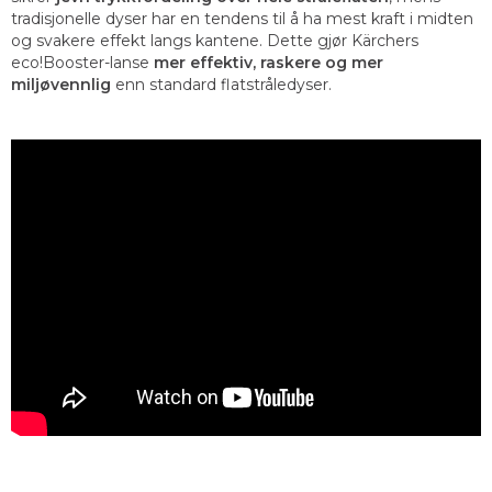
tradisjonelle dyser har en tendens til å ha mest kraft i midten
og svakere effekt langs kantene. Dette gjør Kärchers
eco!Booster-lanse
mer effektiv, raskere og mer
miljøvennlig
enn standard flatstråledyser.