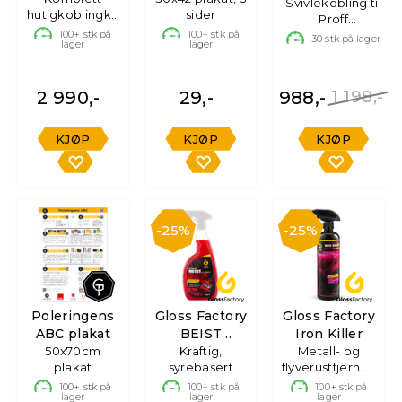
Svivlekobling til
hutigkoblingkit
sider
Quick
Proff
for Kärcher Pro
100+
stk på
100+
stk på
Høytrykksvasker
30
stk på lager
lager
lager
2 990,-
29,-
988,-
1 198,-
KJØP
KJØP
KJØP
25%
25%
Poleringens
Gloss Factory
Gloss Factory
ABC plakat
BEIST
Iron Killer
50x70cm
Felgrens
Kraftig,
Metall- og
plakat
syrebasert
flyverustfjerner,
felgrens -
500ml
100+
stk på
100+
stk på
100+
stk på
lager
lager
lager
750ml