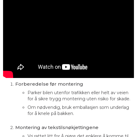
Forberedelse før montering
Parker bilen utenfor trafikken eller helt av veien
for å sikre trygg montering uten risiko for skade.
Om nødvendig, bruk emballasjen som underlag
for å knele på bakken.
Montering av tekstilsnøkjettingene
Vri rattet litt for å gjøre det enklere å komme til,