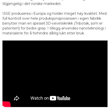
tilgjengelig i det norske markedet.
ISSE produseres i Europa og holder meget høy kvalitet. Med
full kontroll over hele produksjonsprosessen i egen fabrikk
benytter man en spesiell 3D-veveteknikk (Tribotak, som er
patentert) for bedre grep. I tillegg anvendes nanoteknologi i
materialene for å forhindre dårlig lukt etter bruk.