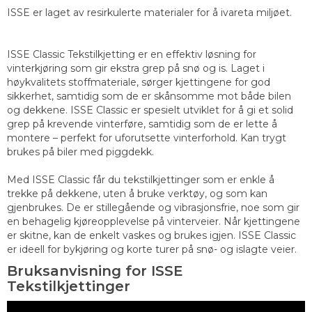
ISSE er laget av resirkulerte materialer for å ivareta miljøet.
ISSE Classic Tekstilkjetting er en effektiv løsning for
vinterkjøring som gir ekstra grep på snø og is. Laget i
høykvalitets stoffmateriale, sørger kjettingene for god
sikkerhet, samtidig som de er skånsomme mot både bilen
og dekkene. ISSE Classic er spesielt utviklet for å gi et solid
grep på krevende vinterføre, samtidig som de er lette å
montere – perfekt for uforutsette vinterforhold. Kan trygt
brukes på biler med piggdekk.
Med ISSE Classic får du tekstilkjettinger som er enkle å
trekke på dekkene, uten å bruke verktøy, og som kan
gjenbrukes. De er stillegående og vibrasjonsfrie, noe som gir
en behagelig kjøreopplevelse på vinterveier. Når kjettingene
er skitne, kan de enkelt vaskes og brukes igjen. ISSE Classic
er ideell for bykjøring og korte turer på snø- og islagte veier.
Bruksanvisning for ISSE
Tekstilkjettinger