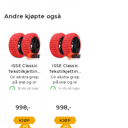
Andre kjøpte også
ISSE Classic
ISSE Classic
Tekstilkjetting,
Tekstilkjetting,
Gir ekstra grep
str 62
Gir ekstra grep
str 58
på snø og is!
på snø og is!
36
stk på lager
14
stk på lager
998,-
998,-
KJØP
KJØP