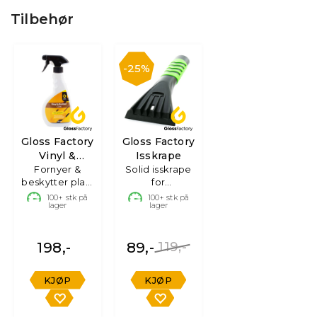
Tilbehør
25%
Gloss Factory
Gloss Factory
Vinyl &
Isskrape
Rubber Care
Fornyer &
Solid isskrape
beskytter plast
for
& gummi,
teleskopstang
100+
stk på
100+
stk på
lager
lager
500ml
198,-
89,-
119,-
KJØP
KJØP