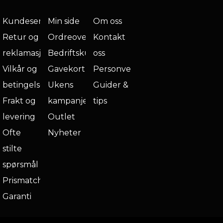
Kundeservice
Min side
Om oss
Retur og
Ordreoversikt
Kontakt
reklamasjon
Bedriftskunde
oss
Vilkår og
Gavekort
Personvern
betingelser
Ukens
Guider &
Frakt og
kampanje
tips
levering
Outlet
Ofte
Nyheter
stilte
spørsmål
Prismatch
Garanti