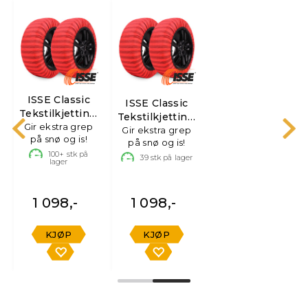
ISSE Classic
ISSE Classic
,
Tekstilkjetting,
Tekstilkjetting,
Gir ekstra grep
str 70
Gir ekstra grep
str 74
på snø og is!
på snø og is!
100+
stk på
39
stk på lager
lager
1 098,-
1 098,-
KJØP
KJØP