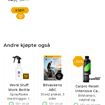
KJØP
Andre kjøpte også
30%
Work Stuff
Bilvaskens
Carpro Reset
Work Bottle
ABC
Intensive Car
Sprayflaske
30x42 plakat, 3
Bilshampo,
Shampoo
med trigger, 1L
sider
nøytral og
& 0.75L
100+
stk på
100+
stk på
effektiv
100+
stk på lager