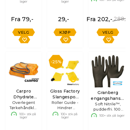
lager
lager
Fra 79,-
29,-
Fra 202,-
288,-
VELG
KJØP
VELG
25%
Carpro
Gloss Factory
Granberg
Dhydrate
Slangespor
engangshanske
Overlegent
Bold
Roller Guide -
4pk.
Magic Touch®
Soft Nitrile™,
Tørkehåndkle,
Hindrer
pudderfri. 100-
70x90cm
fastklemt
100+
stk på
100+
stk på
pack
100+
stk på lager
lager
lager
1000GSM
slange.