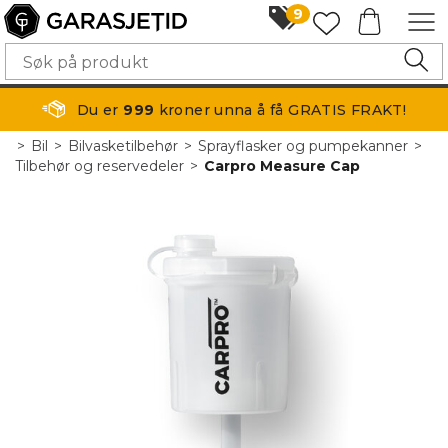
9
Du er
999
kroner unna å få GRATIS FRAKT!
>
Bil
>
Bilvasketilbehør
>
Sprayflasker og pumpekanner
>
Tilbehør og reservedeler
>
Carpro Measure Cap