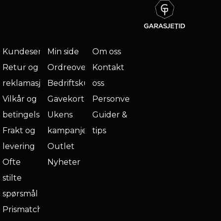
Kundeservice
Min side
Om oss
Retur og
Ordreoversikt
Kontakt
reklamasjon
Bedriftskunde
oss
Vilkår og
Gavekort
Personvern
betingelser
Ukens
Guider &
Frakt og
kampanje
tips
levering
Outlet
Ofte
Nyheter
stilte
spørsmål
Prismatch