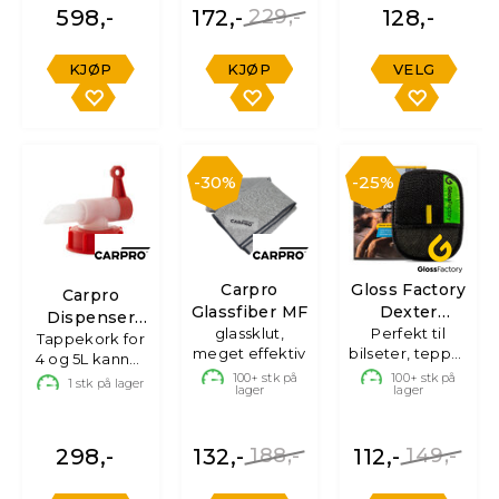
598,-
172,-
229,-
128,-
KJØP
KJØP
VELG
30%
25%
Carpro
Gloss Factory
Carpro
Glassfiber MF
Dexter
Dispenser
glassklut,
pelsfjerner
Perfekt til
Tappekork for
Cap
meget effektiv
bilseter, tepper
4 og 5L kanner
og klær
fra Carpro
100+
stk på
100+
stk på
1
stk på lager
lager
lager
298,-
132,-
188,-
112,-
149,-