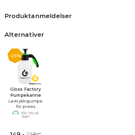
Produktanmeldelser
Alternativer
25%
Gloss Factory
Pumpekanne
Lavtrykkspumpe
for presis
påføring
100+
stk på
lager
149,-
198,-