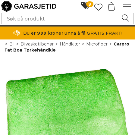
9
Du er
999
kroner unna å få GRATIS FRAKT!
>
Bil
>
Bilvasketilbehør
>
Håndklær
>
Microfiber
>
Carpro
Fat Boa Tørkehåndkle