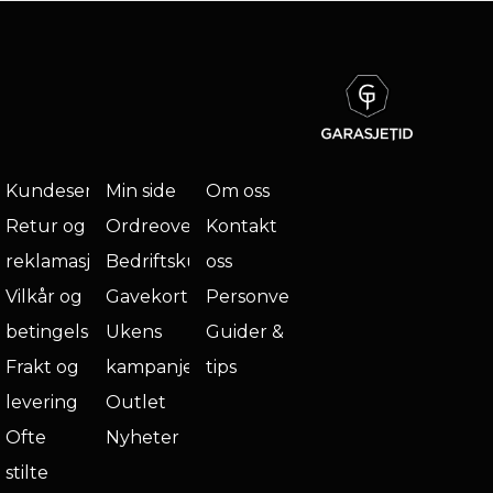
Kundeservice
Min side
Om oss
Retur og
Ordreoversikt
Kontakt
reklamasjon
Bedriftskunde
oss
Vilkår og
Gavekort
Personvern
betingelser
Ukens
Guider &
Frakt og
kampanje
tips
levering
Outlet
Ofte
Nyheter
stilte