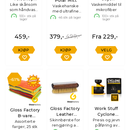
Polar Mitt
Like skånsom
Chenille
Vaskemiddel til
Microfiber
Vaskehanske
som håndvask
mikrofiber
Curve
Wash
med ultrafine
for høye biler
100+
stk på
mikrofiber
100+
stk på
46
stk på lager
lager
lager
459,-
379,-
499,-
Fra 229,-
KJØP
KJØP
VELG
61%
Gloss Factory
Work Stuff
Gloss Factory
Leather
Cyclone
B-vare
Skinnbørste for
Brush
Presis og jevn
Dekkbørste
Mikrofiberkluter
Assorterte
rengjøring av
påføring av
farger, 25 stk