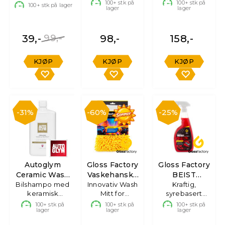
skinn
dekkfornyer
100+
stk på
100+
stk på
100+
stk på lager
lager
lager
39,-
99,-
98,-
158,-
KJØP
KJØP
KJØP
31%
60%
25%
Autoglym
Gloss Factory
Gloss Factory
Ceramic Wash
Vaskehanske
BEIST
Bilshampo med
& Protect
Innovativ Wash
Hybrid
Felgrens
Kraftig,
keramisk
Mitt for
syrebasert
beskyttelse, 1L
skånsom
felgrens -
100+
stk på
100+
stk på
100+
stk på
lager
lager
lager
bilvask
750ml