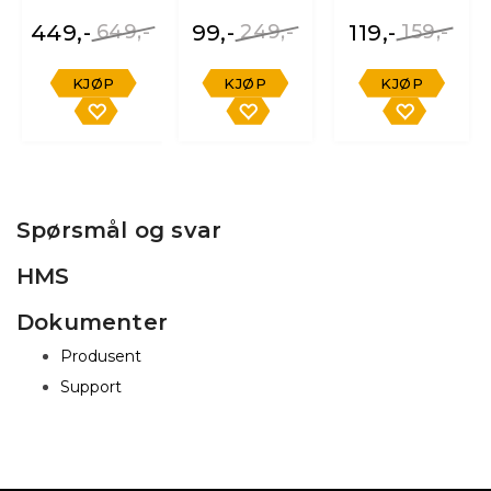
449,-
649,-
99,-
249,-
119,-
159,-
KJØP
KJØP
KJØP
Spørsmål og svar
HMS
Dokumenter
Produsent
Support