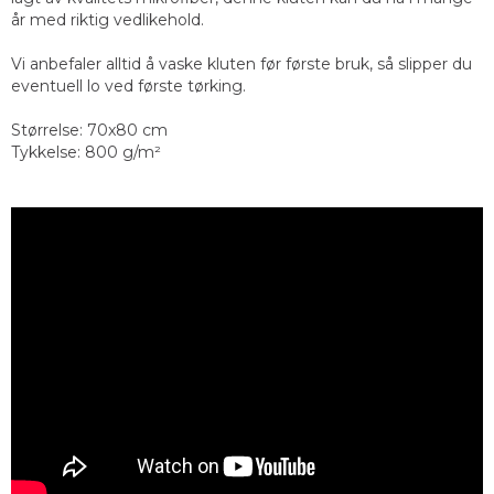
år med riktig vedlikehold.
Vi anbefaler alltid å vaske kluten før første bruk, så slipper du
eventuell lo ved første tørking.
Størrelse: 70x80 cm
Tykkelse: 800 g/m²