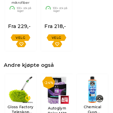
mikrofiber
Wash
100+
stk på
100+
stk på
lager
lager
Fra 229,-
Fra 218,-
VELG
VELG
Andre kjøpte også
24%
Gloss Factory
Chemical
Autoglym
Teleskop
Guys