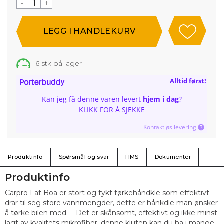
-
+
6
stk på lager
Alltid først!
Kan jeg få denne varen levert
hjem i dag
?
KLIKK FOR Å SJEKKE
Kontaktløs levering
Produktinfo
Spørsmål og svar
HMS
Dokumenter
Produktinfo
Carpro Fat Boa er stort og tykt tørkehåndkle som effektivt
drar til seg store vannmengder, dette er hånkdle man ønsker
å tørke bilen med. Det er skånsomt, effektivt og ikke minst
lagt av kvalitets mikrofiber, denne kluten kan du ha i mange