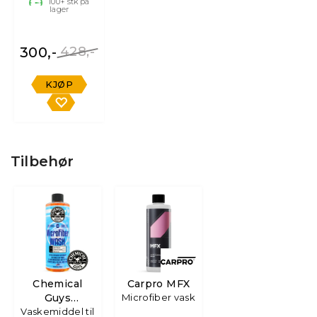
100+
stk på
lager
300,-
428,-
KJØP
Tilbehør
Chemical
Carpro MFX
Guys
Microfiber vask
Vaskemiddel til
Microfiber