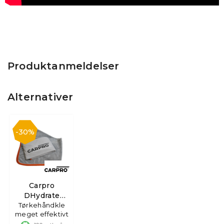
Produktanmeldelser
Alternativer
30%
Carpro
DHydrate
Drying Towel
Tørkehåndkle
meget effektivt
70x100cm